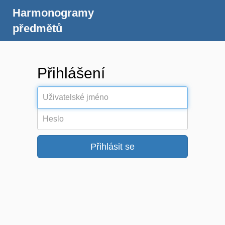
Harmonogramy
předmětů
Přihlášení
Uživatelské
jméno:
Heslo: