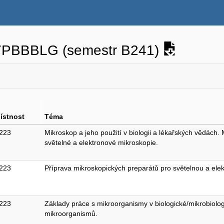
F7PBBBLG (semestr B241)
ístnost
Téma
223
Mikroskop a jeho použití v biologii a lékařských vědách
světelné a elektronové mikroskopie.
223
Příprava mikroskopických preparátů pro světelnou a elek
223
Základy práce s mikroorganismy v biologické/mikrobiologi
mikroorganismů.