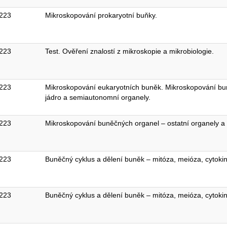
223
Mikroskopování prokaryotní buňky.
223
Test. Ověření znalostí z mikroskopie a mikrobiologie.
223
Mikroskopování eukaryotních buněk. Mikroskopování b
jádro a semiautonomní organely.
223
Mikroskopování buněčných organel – ostatní organely a
223
Buněčný cyklus a dělení buněk – mitóza, meióza, cytoki
223
Buněčný cyklus a dělení buněk – mitóza, meióza, cytoki