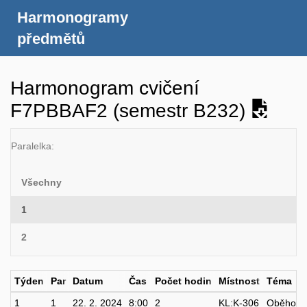
Harmonogramy
předmětů
Harmonogram cvičení
F7PBBAF2 (semestr B232)
Paralelka:
Všechny
1
2
Týden
Par
Datum
Čas
Počet hodin
Místnost
Téma
1
1
22. 2. 2024
8:00
2
KL:K-306
Oběhový 