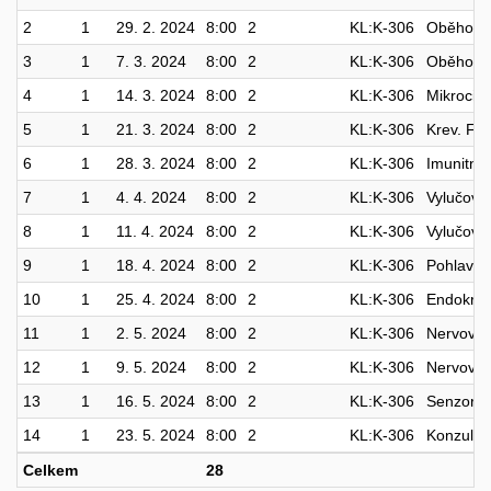
2
1
29. 2. 2024
8:00
2
KL:K-306
Oběhový 
3
1
7. 3. 2024
8:00
2
KL:K-306
Oběhový 
4
1
14. 3. 2024
8:00
2
KL:K-306
Mikrocir
5
1
21. 3. 2024
8:00
2
KL:K-306
Krev. Fyz
6
1
28. 3. 2024
8:00
2
KL:K-306
Imunitní 
7
1
4. 4. 2024
8:00
2
KL:K-306
Vylučovac
8
1
11. 4. 2024
8:00
2
KL:K-306
Vylučovac
9
1
18. 4. 2024
8:00
2
KL:K-306
Pohlavní
10
1
25. 4. 2024
8:00
2
KL:K-306
Endokrin
11
1
2. 5. 2024
8:00
2
KL:K-306
Nervový s
12
1
9. 5. 2024
8:00
2
KL:K-306
Nervový s
13
1
16. 5. 2024
8:00
2
KL:K-306
Senzorick
14
1
23. 5. 2024
8:00
2
KL:K-306
Konzulta
Celkem
28