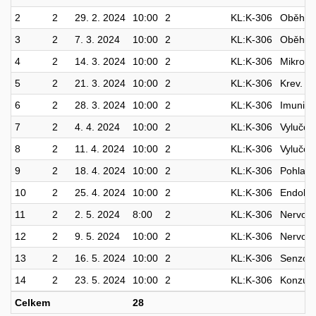
2
2
29. 2. 2024
10:00
2
KL:K-306
Oběhový
3
2
7. 3. 2024
10:00
2
KL:K-306
Oběhový
4
2
14. 3. 2024
10:00
2
KL:K-306
Mikroci
5
2
21. 3. 2024
10:00
2
KL:K-306
Krev. Fy
6
2
28. 3. 2024
10:00
2
KL:K-306
Imunitní
7
2
4. 4. 2024
10:00
2
KL:K-306
Vylučova
8
2
11. 4. 2024
10:00
2
KL:K-306
Vylučova
9
2
18. 4. 2024
10:00
2
KL:K-306
Pohlavn
10
2
25. 4. 2024
10:00
2
KL:K-306
Endokri
11
2
2. 5. 2024
8:00
2
KL:K-306
Nervový
12
2
9. 5. 2024
10:00
2
KL:K-306
Nervový 
13
2
16. 5. 2024
10:00
2
KL:K-306
Senzori
14
2
23. 5. 2024
10:00
2
KL:K-306
Konzult
Celkem
28